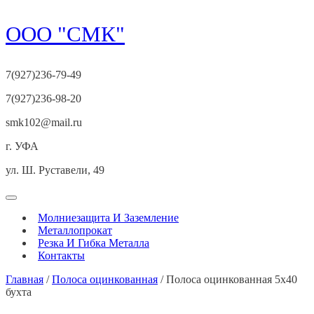
Перейти
ООО "СМК"
к
содержимому
7(927)236-79-49
7(927)236-98-20
smk102@mail.ru
г. УФА
ул. Ш. Руставели, 49
Открыть
меню
Молниезащита И Заземление
Металлопрокат
Резка И Гибка Металла
Контакты
Закрыть
Главная
/
Полоса оцинкованная
/ Полоса оцинкованная 5х40
меню
бухта