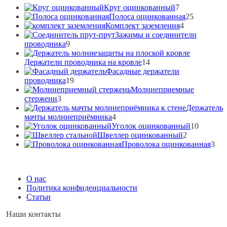
7
Круг оцинкованный
7
товаров
25
Полоса оцинкованная
25
4
товаров
Комплект заземления
4
товара
Зажимы и соединители
9
проводника
9
товаров
14
Держатели проводника на кровле
14
товаров
Фасадные держатели
19
проводника
19
товаров
Молниеприемные
3
стержени
3
товара
Держатель
4
мачты молниеприёмника
4
товара
10
Уголок оцинкованный
10
2
товаров
Швеллер оцинкованный
2
товара
3
Проволока оцинкованная
3
тов
Вернуться
наверх
О нас
Политика конфиденциальности
Статьи
Наши контакты