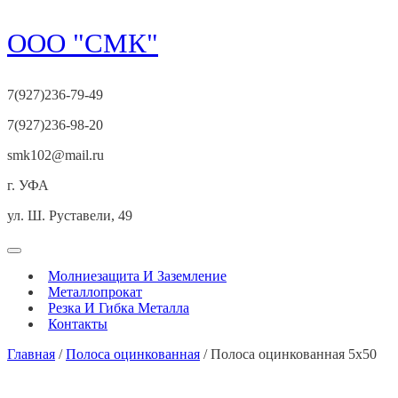
Перейти
ООО "СМК"
к
содержимому
7(927)236-79-49
7(927)236-98-20
smk102@mail.ru
г. УФА
ул. Ш. Руставели, 49
Открыть
меню
Молниезащита И Заземление
Металлопрокат
Резка И Гибка Металла
Контакты
Закрыть
Главная
/
Полоса оцинкованная
/ Полоса оцинкованная 5х50
меню