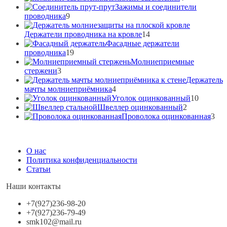
товара
Зажимы и соединители
9
проводника
9
товаров
14
Держатели проводника на кровле
14
товаров
Фасадные держатели
19
проводника
19
товаров
Молниеприемные
3
стержени
3
товара
Держатель
4
мачты молниеприёмника
4
товара
10
Уголок оцинкованный
10
2
товаров
Швеллер оцинкованный
2
товара
3
Проволока оцинкованная
3
тов
Вернуться
наверх
О нас
Политика конфиденциальности
Статьи
Наши контакты
+7(927)236-98-20
+7(927)236-79-49
smk102@mail.ru